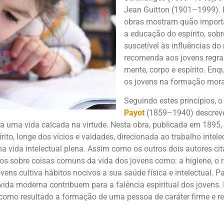
Jean Guitton (1901–1999). 
obras mostram quão importan
a educação do espírito, sobr
suscetível às influências do
recomenda aos jovens regr
mente, corpo e espírito. Enq
os jovens na formação moral
Seguindo estes princípios, 
Payot
(1859–1940) descreve
a uma vida calcada na virtude. Nesta obra, publicada em 1895,
rito, longe dos vícios e vaidades, direcionada ao trabalho intel
ma vida intelectual plena. Assim como os outros dois autores cit
los sobre coisas comuns da vida dos jovens como: a higiene, o 
ovens cultiva hábitos nocivos a sua saúde física e intelectual. P
ida moderna contribuem para a falência espiritual dos jovens. 
 como resultado a formação de uma pessoa de caráter firme e re