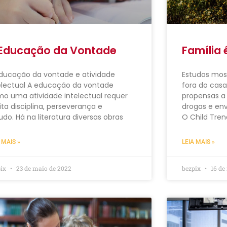
Educação da Vontade
Família 
ducação da vontade e atividade
Estudos mos
electual A educação da vontade
fora do cas
o uma atividade intelectual requer
propensas a 
ta disciplina, perseverança e
drogas e env
udo. Há na literatura diversas obras
O Child Tren
 MAIS »
LEIA MAIS »
pix
23 de maio de 2022
bezpix
16 de