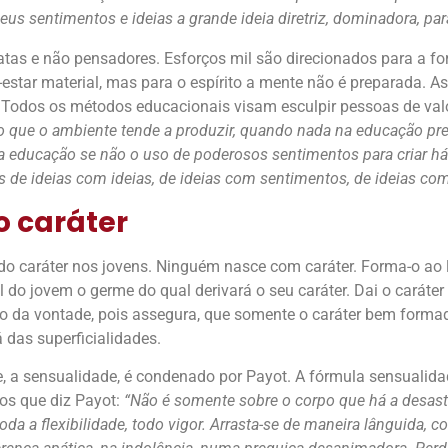
us sentimentos e ideias a grande ideia diretriz, dominadora, par
tas e não pensadores. Esforços mil são direcionados para a fo
estar material, mas para o espírito a mente não é preparada. A
es. Todos os métodos educacionais visam esculpir pessoas de v
ito que o ambiente tende a produzir, quando nada na educação pr
, a educação se não o uso de poderosos sentimentos para criar hábi
s de ideias com ideias, de ideias com sentimentos, de ideias com
 caráter
do caráter nos jovens. Ninguém nasce com caráter. Forma-o ao 
 do jovem o germe do qual derivará o seu caráter. Dai o carát
o da vontade, pois assegura, que somente o caráter bem formado
das superficialidades.
e, a sensualidade, é condenado por Payot. A fórmula sensualid
os que diz Payot:
“Não é somente sobre o corpo que há a desastr
da a flexibilidade, todo vigor. Arrasta-se de maneira lânguida, 