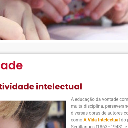
tade
ividade intelectual
A educação da vontade como
muita disciplina, perseveran
diversas obras de autores 
como
A Vida Intelectual
do 
Sertillanges (1863–1948), e