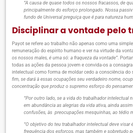
“A causa de quase todos os nossos fracassos, de qua
principalmente do esforço prolongado. Nossa passiv
fundo de Universal preguiça que é para natureza hum
Disciplinar a vontade pelo 
Payot se refere ao trabalho não apenas como uma simples
remuneração do espírito humano e ver na virtude da vont
os nossos males, é uma só: a fraqueza da vontade”
. Porta
todas as ações da pessoa jovem e convida-os a consagra-
intelectual como forma de moldar cedo a consciência do s
fim, se dará à essas ocupações seu verdadeiro nome, ocup
concentração que produz o supremo esforço do pensamen
“Por outro lado, se a vida do trabalhador intelectual
em abundância as alegrias da vida ativa, ainda assim
confusões, às preocupações mesquinhas, ao tédio mor
“O objetivo do teu trabalhador intelectual deve visar
frequência dos esforços, mas também e sobretudo p