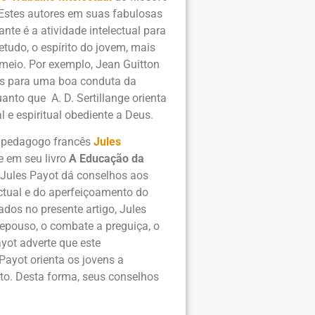
Estes autores em suas fabulosas
te é a atividade intelectual para
etudo, o espírito do jovem, mais
 meio. Por exemplo, Jean Guitton
as para uma boa conduta da
uanto que A. D. Sertillange orienta
 e espiritual obediente a Deus.
o pedagogo francês
Jules
 em seu livro
A Educação da
 Jules Payot dá conselhos aos
ectual e do aperfeiçoamento do
ados no presente artigo, Jules
repouso, o combate a preguiça, o
ayot adverte que este
Payot orienta os jovens a
to. Desta forma, seus conselhos