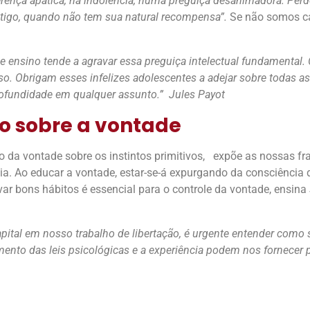
erença apática, na indolência, numa preguiça desanimadora. Perde
astigo, quando não tem sua natural recompensa”.
Se não somos ca
e ensino tende a agravar essa preguiça intelectual fundamental
o. Obrigam esses infelizes adolescentes a adejar sobre todas as
profundidade em qualquer assunto.” Jules Payot
io sobre a vontade
io da vontade sobre os instintos primitivos, expõe as nossas 
a. Ao educar a vontade, estar-se-á expurgando da consciência 
var bons hábitos é essencial para o controle da vontade, ensina
pital em nosso trabalho de libertação, é urgente entender como 
mento das leis psicológicas e a experiência podem nos fornecer p