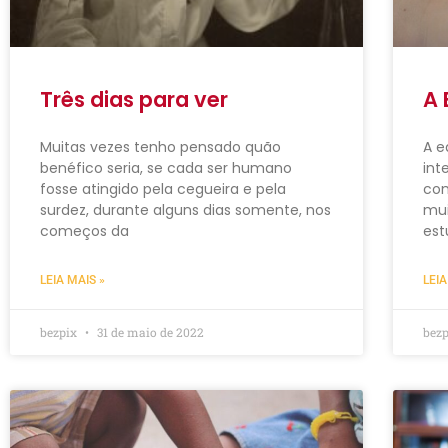
Três dias para ver
A 
Muitas vezes tenho pensado quão
A e
benéfico seria, se cada ser humano
int
fosse atingido pela cegueira e pela
com
surdez, durante alguns dias somente, nos
mui
começos da
est
LEIA MAIS »
LEIA
bezpix
31 de maio de 2022
bez