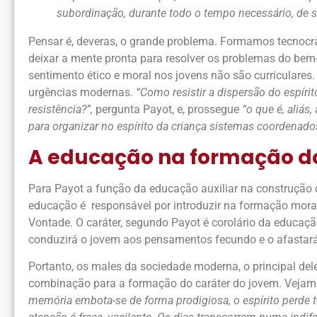
subordinação, durante todo o tempo necessário, de se
Pensar é, deveras, o grande problema. Formamos tecnocra
deixar a mente pronta para resolver os problemas do bem-
sentimento ético e moral nos jovens não são curricular
urgências modernas.
“Como resistir a dispersão do espír
resistência?”,
pergunta Payot, e, prossegue
“o que é, aliás
para organizar no espírito da criança sistemas coordenado
A educação na formação do
Para Payot a função da educação auxiliar na construção 
educação é responsável por introduzir na formação moral
Vontade. O caráter, segundo Payot é corolário da educaçã
conduzirá o jovem aos pensamentos fecundo e o afastará 
Portanto, os males da sociedade moderna, o principal del
combinação para a formação do caráter do jovem. Vejam
memória embota-se de forma prodigiosa, o espírito perde to