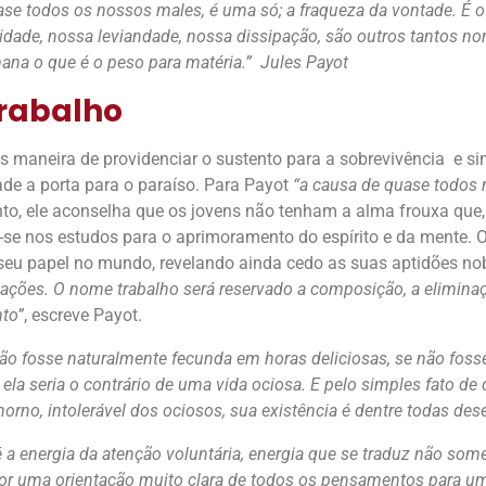
se todos os nossos males, é uma só; a fraqueza da vontade. É o
idade, nossa leviandade, nossa dissipação, são outros tantos n
ana o que é o peso para matéria.” Jules Payot
trabalho
 maneira de providenciar o sustento para a sobrevivência e sim
ade a porta para o paraíso. Para Payot
“a causa de quase todos 
nto, ele aconselha que os jovens não tenham a alma frouxa que
se nos estudos para o aprimoramento do espírito e da mente. O
eu papel no mundo, revelando ainda cedo as suas aptidões nobr
ações. O nome trabalho será reservado a composição, a eliminaçã
to”
, escreve Payot.
 não fosse naturalmente fecunda em horas deliciosas, se não fosse
 ela seria o contrário de uma vida ociosa. E pelo simples fato de
no, intolerável dos ociosos, sua existência é dentre todas dese
 é a energia da atenção voluntária, energia que se traduz não some
or uma orientação muito clara de todos os pensamentos para um