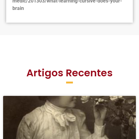
medic/201303/what-learning-cursive-does-your-
brain
Artigos Recentes