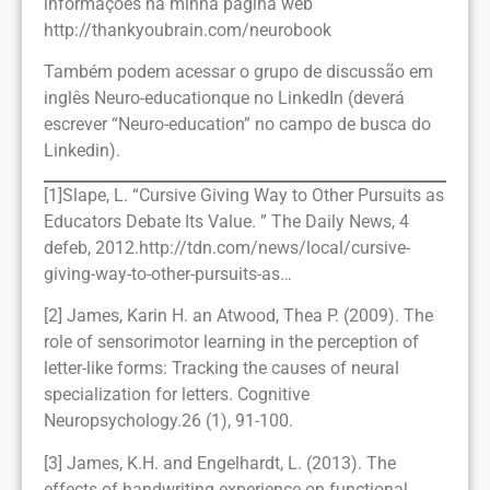
informações na minha página web
http://thankyoubrain.com/neurobook
Também podem acessar o grupo de discussão em
inglês Neuro-educationque no LinkedIn (deverá
escrever “Neuro-education” no campo de busca do
Linkedin).
[1]Slape, L. “Cursive Giving Way to Other Pursuits as
Educators Debate Its Value. ” The Daily News, 4
defeb, 2012.http://tdn.com/news/local/cursive-
giving-way-to-other-pursuits-as…
[2] James, Karin H. an Atwood, Thea P. (2009). The
role of sensorimotor learning in the perception of
letter-like forms: Tracking the causes of neural
specialization for letters. Cognitive
Neuropsychology.26 (1), 91-100.
[3] James, K.H. and Engelhardt, L. (2013). The
effects of handwriting experience on functional