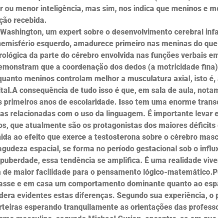
 ou menor inteligência, mas sim, nos indica que meninos e m
ção recebida.
m Washington, um expert sobre o desenvolvimento cerebral inf
no hemisfério esquerdo, amadurece primeiro nas meninas do q
ológica da parte do cérebro envolvida nas funções verbais 
demonstram que a coordenação dos dedos (a motricidade fina)
quanto meninos controlam melhor a musculatura axial, isto é,
ital.A consequência de tudo isso é que, em sala de aula, no
 os primeiros anos de escolaridade. Isso tem uma enorme trans
as relacionadas com o uso da linguagem. É importante levar
s, que atualmente são os protagonistas dos maiores déficits
unida ao efeito que exerce a testosterona sobre o cérebro masc
agudeza espacial, se forma no período gestacional sob o influx
puberdade, essa tendência se amplifica. É uma realidade viven
m de maior facilidade para o pensamento lógico-matemático.Pe
asse e em casa um comportamento dominante quanto ao esp
ra evidentes estas diferenças. Segundo sua experiência, o p
teiras esperando tranquilamente as orientações das profess