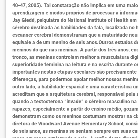
40-47, 2005). Tal constatação não implica em uma maior
aprendizagem e modos próprios de processar a informa
Jay Giedd, psiquiatra do National Institute of Health e
cérebro destinada às habilidades da fala, localizada 
escanner cerebral demonstraram que a maturidade neur
equivale a de um menino de seis anos.Outros estudos 
meninos do que nas meninas. A partir dos três anos, en
tronco, as meninas controlam melhor a musculatura dig
superioridade feminina na leitura e na escrita durante
importantes nestas etapas escolares são precisamente 
diferenças, para podermos apoiar melhor nossos menino
outro lado, a habilidade espacial é uma característica 
acreditam que a arquitetura cerebral, responsável pela 
quando a testosterona “invade” o cérebro masculino na 
rapazes, especialmente a partir do ensino médio, goza
demonstram como os meninos costumam mostrar na cl
diretora de Woodward Avenue Elementary School, conside
de seis anos, as meninas se sentam sempre em suas car