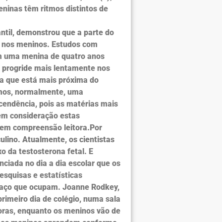
eninas têm ritmos distintos de
antil, demonstrou que a parte do
ue nos meninos. Estudos com
em uma menina de quatro anos
 progride mais lentamente nos
 a que está mais próxima do
tamos, normalmente, uma
cendência, pois as matérias mais
 em consideração estas
 em compreensão leitora.Por
ulino. Atualmente, os cientistas
o da testosterona fetal. E
ciada no dia a dia escolar que os
squisas e estatísticas
aço que ocupam. Joanne Rodkey,
rimeiro dia de colégio, numa sala
oras, enquanto os meninos vão de