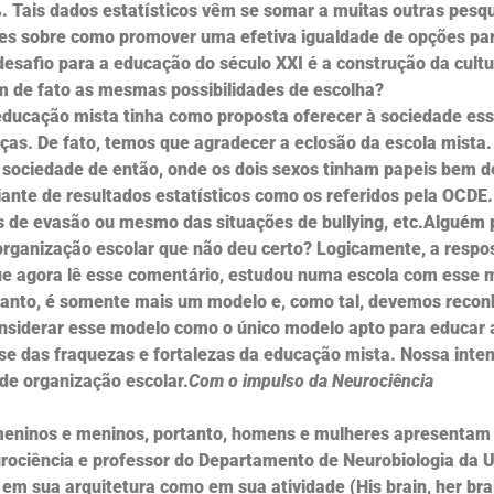
. Tais dados estatísticos vêm se somar a muitas outras pesq
s sobre como promover uma efetiva igualdade de opções pa
esafio para a educação do século XXI é a construção da cultu
 de fato as mesmas possibilidades de escolha?
 educação mista tinha como proposta oferecer à sociedade es
nças. De fato, temos que agradecer a eclosão da escola mist
sociedade de então, onde os dois sexos tinham papeis bem de
ante de resultados estatísticos como os referidos pela OCDE
s de evasão ou mesmo das situações de bullying, etc.Alguém 
rganização escolar que não deu certo? Logicamente, a respo
que agora lê esse comentário, estudou numa escola com esse 
tanto, é somente mais um modelo e, como tal, devemos reconh
nsiderar esse modelo como o único modelo apto para educar a
e das fraquezas e fortalezas da educação mista. Nossa inten
 de organização escolar.
Com o impulso da Neurociência
meninos e meninos, portanto, homens e mulheres apresentam 
urociência e professor do Departamento de Neurobiologia da Un
m sua arquitetura como em sua atividade (His brain, her brain