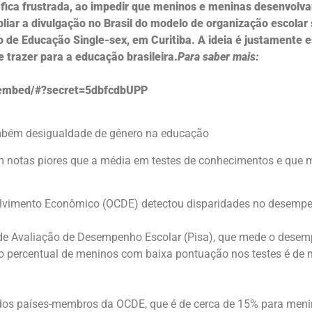
ue fica frustrada, ao impedir que meninos e meninas desenvol
r a divulgação no Brasil do modelo de organização escolar s
 de Educação Single-sex, em Curitiba. A ideia é justamente 
trazer para a educação brasileira.
Para saber mais:
m/embed/#?secret=5dbfcdbUPP
mbém desigualdade de gênero na educação
am notas piores que a média em testes de conhecimentos e que
lvimento Econômico (OCDE) detectou disparidades no desempe
 de Avaliação de Desempenho Escolar (Pisa), que mede o desem
e o percentual de meninos com baixa pontuação nos testes é de 
 dos países-membros da OCDE, que é de cerca de 15% para meni