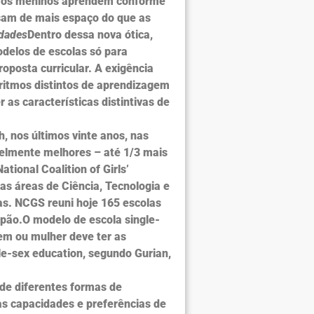
e os meninos aprendem conforme
isam de mais espaço do que as
idades
Dentro dessa nova ótica,
odelos de escolas só para
posta curricular. A exigência
ritmos distintos de aprendizagem
s características distintivas de
, nos últimos vinte anos, nas
velmente melhores – até 1/3 mais
ional Coalition of Girls’
as áreas de Ciência, Tecnologia e
as. NCGS reuni hoje 165 escolas
apão.O modelo de escola single-
em ou mulher deve ter as
le-sex education, segundo Gurian,
 de diferentes formas de
as capacidades e preferências de