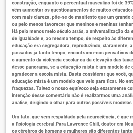
construção, enquanto o percentual masculino foi de 39%
vêm aumentar os questionamentos de muitos educadore
com mais clareza, põe-se de manifesto que um grande d
ou pelo menos favorecer que meninos e meninas tenham
Há pelo menos meio século atrás, a universalização da
de igualdade e, ao mesmo tempo, de respeito às difere
educação era segregadora, reproduzindo, claramente, a 
passados já tanto tempo, encontramo-nos pensativos di
o aumento da violência escolar ou da elevação das taxa
desse panorama, se a educação mista é um modelo de o
agradecer a escola mista. Basta considerar que você, 
educação mista é um modelo que veio para ficar. No en
fraquezas. Talvez o nosso equívoco seja exatamente co
intenção desse comentário não é realizarmos uma anális
análise, dirigindo o olhar para outros possíveis modelos
Um fato, que vem respaldado pela neurociência, é que 
a fisiologia cerebral.Para Lawrence Chill, doutor em Ne
os cérebros de homens e mulheres são diferentes tanto e