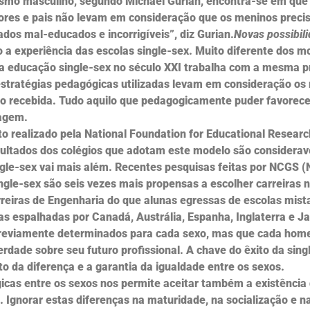
ismo masculino, segundo Michael Gurian, encontra-se em qu
sores e pais não levam em consideração que os meninos prec
dos mal-educados e incorrigíveis”, diz Gurian.
Novas possibil
 a experiência das escolas single-sex. Muito diferente dos m
a educação single-sex no século XXI trabalha com a mesma pro
estratégias pedagógicas utilizadas levam em consideração os 
 recebida. Tudo aquilo que pedagogicamente puder favorecer a
zagem.
realizado pela National Foundation for Educational Research
sultados dos colégios que adotam este modelo são considera
le-sex vai mais além. Recentes pesquisas feitas por NCGS (Nat
gle-sex são seis vezes mais propensas a escolher carreiras n
reiras de Engenharia do que alunas egressas de escolas mist
as espalhadas por Canadá, Austrália, Espanha, Inglaterra e J
 previamente determinados para cada sexo, mas que cada hom
rdade sobre seu futuro profissional. A chave do êxito da sing
o da diferença e a garantia da igualdade entre os sexos.
gicas entre os sexos nos permite aceitar também a existência
gnorar estas diferenças na maturidade, na socialização e n