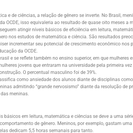
a e de ciências, a relação de gênero se inverte. No Brasil, me
da OCDE, isso equivaleria ao resultado de quase oito meses a 
guem atingir níveis básicos de eficiência em leitura, matemát
ro nos estudos de matemática e ciência. São resultados preoc
iser incrementar seu potencial de crescimento econômico nos p
 educação da OCDE.
rasil e se reflete também no ensino superior, em que mulheres 
ulheres jovens que entraram na universidade pela primeira v
 construção. O percentual masculino foi de 39%.
assifica como ansiedade dos alunos diante de disciplinas com
ninas admitindo “grande nervosismo” diante da resolução de 
% das meninas.
s básicos em leitura, matemática e ciências se deve a uma séri
e comportamento de gênero. Meninos, por exemplo, gastam um
elas dedicam 5,5 horas semanais para tanto.