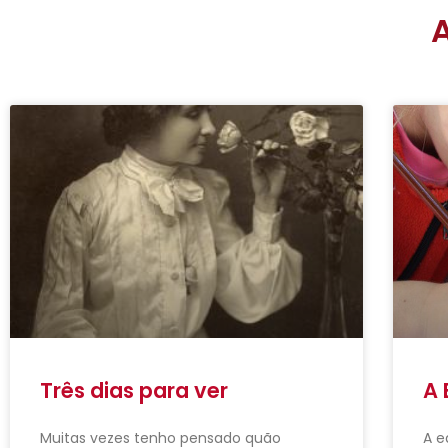
Três dias para ver
A 
Muitas vezes tenho pensado quão
A e