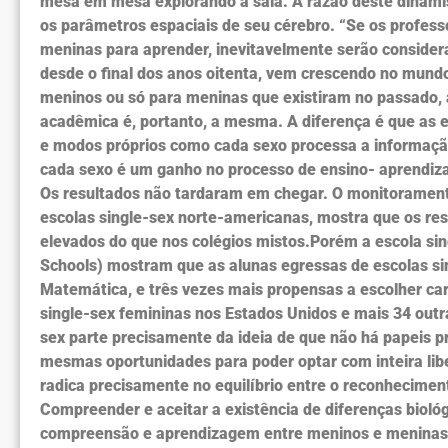
mesa em mesa explorando a sala. A razão deste dinam
os parâmetros espaciais de seu cérebro. “Se os profes
meninas para aprender, inevitavelmente serão considera
desde o final dos anos oitenta, vem crescendo no mundo
meninos ou só para meninas que existiram no passado, 
acadêmica é, portanto, a mesma. A diferença é que as 
e modos próprios como cada sexo processa a informação
cada sexo é um ganho no processo de ensino- aprendi
Os resultados não tardaram em chegar. O monitoramento 
escolas single-sex norte-americanas, mostra que os re
elevados do que nos colégios mistos.Porém a escola sing
Schools) mostram que as alunas egressas de escolas sin
Matemática, e três vezes mais propensas a escolher car
single-sex femininas nos Estados Unidos e mais 34 outr
sex parte precisamente da ideia de que não há papeis
mesmas oportunidades para poder optar com inteira libe
radica precisamente no equilíbrio entre o reconheciment
Compreender e aceitar a existência de diferenças bioló
compreensão e aprendizagem entre meninos e meninas. I