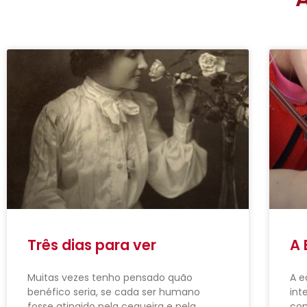
Três dias para ver
A 
Muitas vezes tenho pensado quão
A e
benéfico seria, se cada ser humano
int
fosse atingido pela cegueira e pela
com