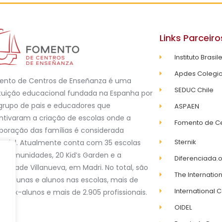
Links Parceiro
Instituto Brasil
Apdes Colegio
ento de Centros de Enseñanza é uma
SEDUC Chile
ituição educacional fundada na Espanha por
rupo de pais e educadores que
ASPAEN
ntivaram a criação de escolas onde a
Fomento de C
boração das famílias é considerada
Sternik
ncial. Atualmente conta com 35 escolas
1 comunidades, 20 Kid’s Garden e a
Diferenciada.
ersidade Villanueva, em Madri. No total, são
The Internation
94 alunas e alunos nas escolas, mais de
International C
00 ex-alunos e mais de 2.905 profissionais.
OIDEL