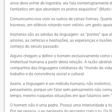
anos deve sofrer de logorréia: ela fala ininterruptamente
fantástico em que abundam os pratos esquisitos” (Muito b
Comunicamo-nos com os outros de várias formas. Quanto 
travesso, um silêncio rotundo num velório, um gesto a
Inúmeras são as sendas da linguagem: as “pontes” que al
amores, as certezas e hesitações, as esperanças e ilusõe
começo do século passado.
Alguns chegam a definir o homem exclusivamente como u
intelectual humana a partir desta relação. A razão abstra
companhia das linguagens cotidianas do “mundo da vida” 
trabalho e da convivência social e cultural.
Assim, a linguagem é um método humano, não instintivo,
pensamento, porque um falar sem pensamento não comun
tempo, mesmo naquelas situações em que falamos sem “
O homem não é uma pedra. Possui uma interioridade a tran
Por ser pessoa, o eu necessita do encontro com o tu. Os 