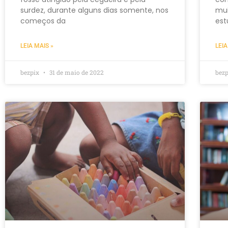
surdez, durante alguns dias somente, nos
mui
começos da
est
LEIA MAIS »
LEIA
bezpix
31 de maio de 2022
bez