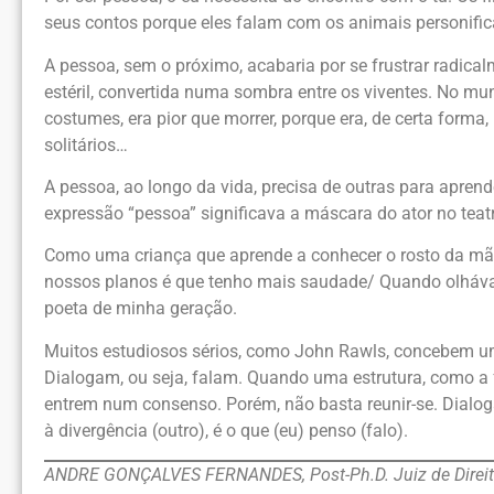
seus contos porque eles falam com os animais personific
A pessoa, sem o próximo, acabaria por se frustrar radical
estéril, convertida numa sombra entre os viventes. No mund
costumes, era pior que morrer, porque era, de certa form
solitários…
A pessoa, ao longo da vida, precisa de outras para aprend
expressão “pessoa” significava a máscara do ator no teat
Como uma criança que aprende a conhecer o rosto da mãe a
nossos planos é que tenho mais saudade/ Quando olháva
poeta de minha geração.
Muitos estudiosos sérios, como John Rawls, concebem uma
Dialogam, ou seja, falam. Quando uma estrutura, como a 
entrem num consenso. Porém, não basta reunir-se. Dialogar
à divergência (outro), é o que (eu) penso (falo).
ANDRE GONÇALVES FERNANDES, Post-Ph.D. Juiz de Direito e