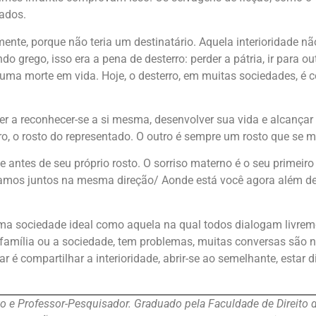
ados.
mente, porque não teria um destinatário. Aquela interioridade nã
o grego, isso era a pena de desterro: perder a pátria, ir para ou
a, uma morte em vida. Hoje, o desterro, em muitas sociedades, 
er a reconhecer-se a si mesma, desenvolver sua vida e alcançar 
ro, o rosto do representado. O outro é sempre um rosto que se m
ntes de seu próprio rosto. O sorriso materno é o seu primeiro
mos juntos na mesma direção/ Aonde está você agora além de a
 sociedade ideal como aquela na qual todos dialogam livremente
família ou a sociedade, tem problemas, muitas conversas são 
 é compartilhar a interioridade, abrir-se ao semelhante, estar d
 Professor-Pesquisador. Graduado pela Faculdade de Direito d