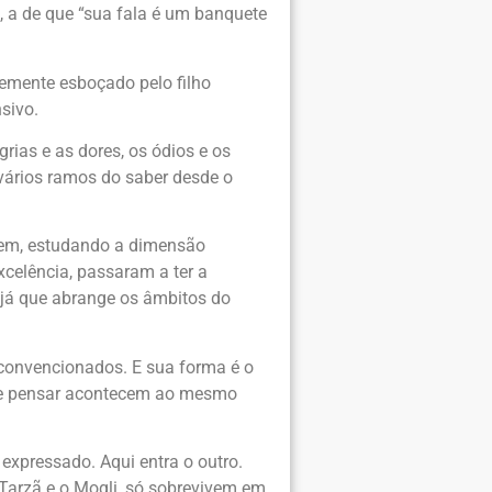
a, a de que “sua fala é um banquete
emente esboçado pelo filho
sivo.
ias e as dores, os ódios e os
 vários ramos do saber desde o
gem, estudando a dimensão
xcelência, passaram a ter a
 já que abrange os âmbitos do
 convencionados. E sua forma é o
 e pensar acontecem ao mesmo
expressado. Aqui entra o outro.
 Tarzã e o Mogli, só sobrevivem em