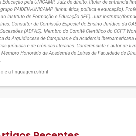
Educação pela UNICAMP. Juiz de direito, titular de entrância fina
 grupo PAIDEIA-UNICAMP (linha: ética, política e educação). Pr
do Instituto de Formação e Educação (IFE). Juiz instrutor/forma
pinas. Consultor da Comissão Especial de Ensino Jurídico da OA
das Sucessões (ADFAS). Membro do Comitê Científico do CCFT Wor
ca da Arquidiocese de Campinas e da Academia Iberoamericana de
jurídicas e de crônicas literárias. Conferencista e autor de liv
das. Membro Honorário da Academia de Letras da Faculdade de Dire
.
tro-e-a-linguagem.shtml
Artigos Recentes