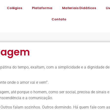
Colégios
Plataforma
Materiais Didáticos
Li
Contato
guagem
átina do tempo, exaltam, com a simplicidade e a dignidade de u
ponte onde o amor vai e vem”.
uagem, até porque o homem, como ser social, precisa de sinais 
anscendência e a comunicação.
 Outros falam sozinhos. Outros dormindo. Há quem fale com as 