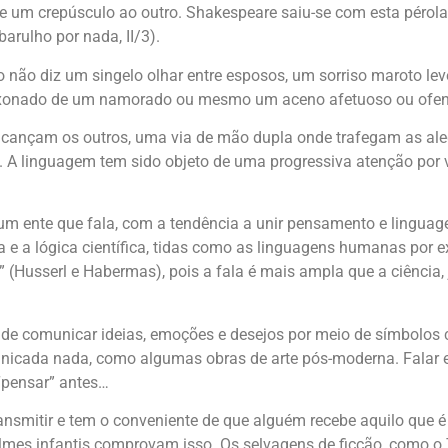
 de um crepúsculo ao outro. Shakespeare saiu-se com esta pérol
arulho por nada, II/3).
não diz um singelo olhar entre esposos, um sorriso maroto lev
paixonado de um namorado ou mesmo um aceno afetuoso ou ofen
cançam os outros, uma via de mão dupla onde trafegam as alegr
s. A linguagem tem sido objeto de uma progressiva atenção por
m ente que fala, com a tendência a unir pensamento e lingua
ta e a lógica científica, tidas como as linguagens humanas por e
(Husserl e Habermas), pois a fala é mais ampla que a ciência,
 de comunicar ideias, emoções e desejos por meio de símbolos
icada nada, como algumas obras de arte pós-moderna. Falar
pensar” antes…
smitir e tem o conveniente de que alguém recebe aquilo que é 
filmes infantis comprovam isso. Os selvagens de ficção, como o