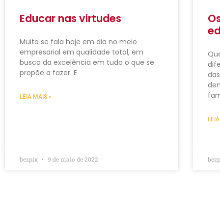
Educar nas virtudes
Os
e
Muito se fala hoje em dia no meio
empresarial em qualidade total, em
Qua
busca da excelência em tudo o que se
dif
propõe a fazer. E
das
dem
fam
LEIA MAIS »
LEIA
bezpix
9 de maio de 2022
bez