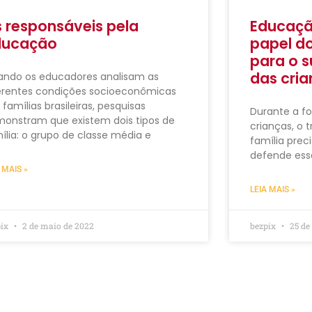
 responsáveis pela
Educaçã
ducação
papel do
para o 
das cria
ndo os educadores analisam as
erentes condições socioeconômicas
 famílias brasileiras, pesquisas
Durante a f
onstram que existem dois tipos de
crianças, o 
ília: o grupo de classe média e
família pre
defende ess
 MAIS »
LEIA MAIS »
pix
2 de maio de 2022
bezpix
25 de 