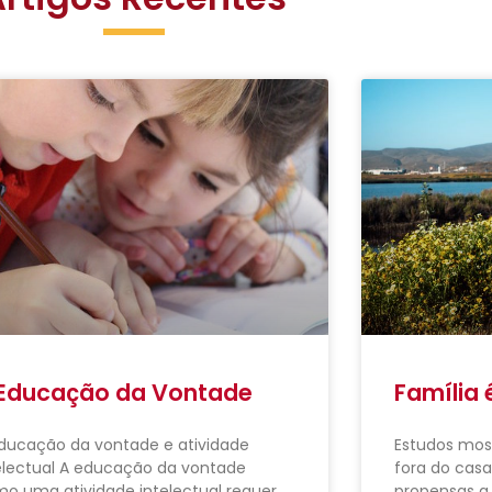
Educação da Vontade
Família 
ducação da vontade e atividade
Estudos mos
electual A educação da vontade
fora do cas
o uma atividade intelectual requer
propensas a 