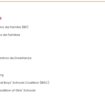
s
eiro da Família (IBF)
s de Familias
entros de Enseñanza
org
al Boys' Schools Coalition (IBSC)
oalition of Girls' Schools