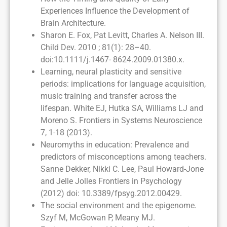
Experiences Influence the Development of
Brain Architecture.
Sharon E. Fox, Pat Levitt, Charles A. Nelson III.
Child Dev. 2010 ; 81(1): 28–40.
doi:10.1111/j.1467- 8624.2009.01380.x.
Learning, neural plasticity and sensitive
periods: implications for language acquisition,
music training and transfer across the
lifespan. White EJ, Hutka SA, Williams LJ and
Moreno S. Frontiers in Systems Neuroscience
7, 1-18 (2013).
Neuromyths in education: Prevalence and
predictors of misconceptions among teachers.
Sanne Dekker, Nikki C. Lee, Paul Howard-Jone
and Jelle Jolles Frontiers in Psychology
(2012) doi: 10.3389/fpsyg.2012.00429.
The social environment and the epigenome.
Szyf M, McGowan P, Meany MJ.